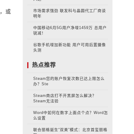
市场需求强劲 联发科与晶圆代工厂商谈
戏，或
明年
中国移动6月5G用户净增1459万 总用户
锐减！
谷歌手机增加新功能 用户可用后置摄像
头测
热点推荐
Steam您的账户恢复次数已达上限怎么
办？Ste
Steam商店打不开黑屏怎么解决？
Steam无法验
Word中如何在数字上面点个点？Word怎
么设置
联合丽格诞生“双美”模式：北京首玺丽格