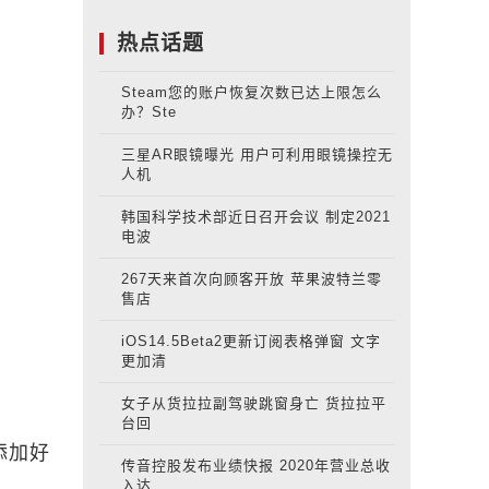
热点话题
Steam您的账户恢复次数已达上限怎么
办？Ste
三星AR眼镜曝光 用户可利用眼镜操控无
人机
韩国科学技术部近日召开会议 制定2021
电波
267天来首次向顾客开放 苹果波特兰零
售店
iOS14.5Beta2更新订阅表格弹窗 文字
更加清
女子从货拉拉副驾驶跳窗身亡 货拉拉平
台回
常添加好
传音控股发布业绩快报 2020年营业总收
入达