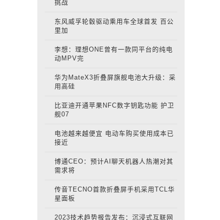
挑战
东风威孚轮毂驱动乘用车全球首发 百公
里加
李想：理想ONE曾有一款同平台的纯电
动MPV完
华为MateX3折叠屏旗舰电池大升级：采
用高硅
比亚迪开通苹果NFC数字钥匙功能 护卫
舰07
电池越来越便宜 电动车购买使用成本已
接近
博通CEO：预计AI聊天机器人热潮对其
需求将
传音TECNO首款折叠屏手机采用TCL华
星面板
2023技术趋势报告发布：沉浸式互联网