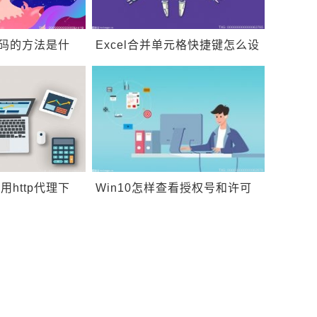
代码的方法是什
Excel合并单元格快捷键怎么设
网络显示651是
置？Excel表格无法输入汉字只
能输入英文怎么办？
http代理下
Win10怎样查看授权号和许可
文件优先下载怎
证号？Win10如何更改主题背
景？