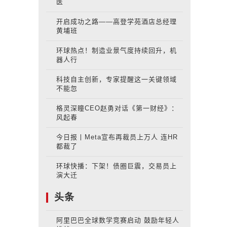
医
开启成功之路——高登学苑酒店总经理
黄埔班
环球热点！制造业景气度持续回升，机
器人行
科技自主创新，专家提醒这一关键领域
不能忽
格灵深瞳CEO赵勇对话《第一财经》：
风起春
今日报丨Meta宣布再裁员上万人 连HR
都裁了
环球快播：下架！债圈巨震，交易员上
演大迁
头条
阿里巴巴全球数学竞赛启动 鼓励年轻人