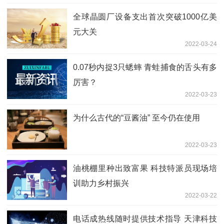
全球晶圆厂设备支出首次突破1000亿美
元大关
2022-03-24
0.07秒内捉3只蟋蟀 青蛙捕食的舌头有多
厉害？
2022-03-23
为什么古代的“豆酱油” 至今仍在使用
2022-03-23
油桃棚里种出致富果 科技特派员现场培
训助力乡村振兴
2022-03-22
电话成热线随时提供技术指导 天津科技