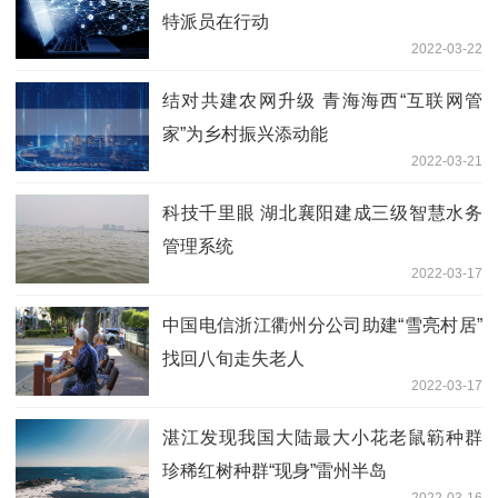
特派员在行动
2022-03-22
结对共建农网升级 青海海西“互联网管
家”为乡村振兴添动能
2022-03-21
科技千里眼 湖北襄阳建成三级智慧水务
管理系统
2022-03-17
中国电信浙江衢州分公司助建“雪亮村居”
找回八旬走失老人
2022-03-17
湛江发现我国大陆最大小花老鼠簕种群
珍稀红树种群“现身”雷州半岛
2022-03-16